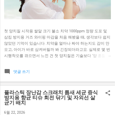
첫 양치질 시작용 쌀알 크기 불소 치약 1000ppm 정량 도포 및
삼킴 방지용 거즈 와이핑 마감을 처음 해봤을 때, 생각보다 쉽지
않았던 기억이 있습니다. 치약을 얼마나 짜야 하는지도 감이 안
오고, 아이가 바로 삼켜버릴까 봐 긴장되더라고요. 실제로 몇 번
시행착오를 겪으면서 느낀 건 첫 양치질은 기술보다 ‘양 조절과
마무리 관리’가 훨씬 중요하다 는 점이었습니다. 특히 영아 단계
에서는 뱉는 능력이 부족하기 때문에 도포량과 마감 방식이 결
댓글 쓰기
과를 완전히 좌우합니다. 오늘은 현장에서 부모님들이 가장 많
이 헷갈려하는 부분을 기준으로, 실수 없이 진행할 수 있는 방법
을 구체적으로 풀어보겠습니다. 첫 양치질에서 불소 치약을 사
플라스틱 장난감 스크래치 틈새 세균 증식
용하는 이유 초기 충치 예방 효과 불소는 치아 표면을 강화하고
방지용 향균 티슈 회전 닦기 및 자외선 살
충치균 활동을 억제하는 역할을 합니다. 특히 유치가 나오기 시
균기 배치
작하는 시기에는 법랑질이 약하기 때문에 외부 보호가 필요합
니다. 실제로 초기부터 불소 치약을 사용한 경우와 그렇지 않은
6월 22, 2026