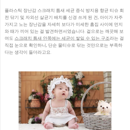
경우를 비교해보면 충치 발생률에서 차이가 나타납니다. 현장
에서 상담을 진행하다 보면 이 시기를 놓쳐 후회하는 경우가 많
플라스틱 장난감 스크래치 틈새 세균 증식 방지용 향균 티슈 회
습니다. 1000ppm 농도의 의미 1000ppm은 영유아용으로 안전
전 닦기 및 자외선 살균기 배치를 신경 쓰게 된 건, 아이가 자주
성과 효과가 검증된 농도입니다. 너무 낮으면 예방 효과가 부족
가지고 노는 장난감을 자세히 보다가 미세한 흠집 사이에 먼지
하고, 너무 높으면 삼킴에 대한 부담이 커집니다. 그래서 이 수
와 때가 끼어 있는 걸 발견하면서였습니다. 겉으로는 깨끗해 보
치는 균형점이라고 볼 수 있습니다. 실제로 많은 소아 치과에서
여도
스크래치 틈새 안쪽에는 세균이 쌓일 수 있는 구조
라는 걸
도 이 농도를 기준으로 권장하고 있습니다. 쌀알 크기 정량 도
직접 눈으로 확인하니, 단순 물티슈로 닦는 것만으로는 부족하
포 기준과 실제 적용 방법 쌀알 크기의 정확한 기준 말로는 ‘쌀
다는 생각이 들더라고요.
알 크기’라고 하지만 실제로 보면 생각보다 매우 작습니다. 길이
약 3~5mm 정도, 아주 얇게 묻히는 수준입니다. 많은 분들이 이
보다 2~3배 많이 사용하는 경우가 있습니다. 실제로 제가 지도
했던 사례에서도 대부분 과다 도포가 문제였습니다. 도포 위치
와 방식 치약은 칫솔 끝에 살짝 묻히듯이 도포하는 것이 좋습니
다. 짜서 올리는 방식이 아니라...