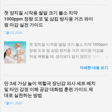
지 했는데, 선크림 잔여물이 피부에 남으면서 모
공을 막고 자극을 주는 상황 이 반복되더라고요.
첫 양치질 시작용 쌀알 크기 불소 치약
오늘 제가 준비한 포스팅에서는 유아 피부에
1000ppm 정량 도포 및 삼킴 방지용 거즈 와이
부담을 최소화하면서도 선크림을 제대로 제거
핑 마감 실전 가이드
하는 방법, 워터 패드 활용법과 2차 세안까지 실
7월 02, 2026
제 경험을 바탕으로 디테일하게 정리해보겠습
니다. 유아 선크림 세안이 중요한 이유와 놓치
첫 양치질 시작용 쌀알 크기 불소 치약 1000ppm
기 쉬운 부분 유아용 선크림은 순하다고 알려
정량 도포 및 삼킴 방지용 거즈 와이핑 마감을
져 있지만, 기본적으로 자외선 차단을 위해 피부
처음 해봤을 때, 생각보다 쉽지 않았던 기억이
위에 막을 형성하는 구조입니다. 이 막이 제대로
있습니다. 치약을 얼마나 짜야 하는지도 감이 안
제거되지 않으면 피부 위에 잔여물이 남게 됩니
자세한 내용 보기
오고, 아이가 바로 삼켜버릴까 봐 긴장되더라고
다. 특히 아이들은 땀과 피지 분비가 활발하기
요. 실제로 몇 번 시행착오를 겪으면서 느낀 건
때문에 선크림과 섞이면서 더 끈적한 상태가 됩
첫 양치질은 기술보다 ‘양 조절과 마무리 관
니다. 이 상태를 방치하면 피부 자극으로 이어질
만 3세 가상 놀이 역할극 장난감 의사 세트 배치
리’가 훨씬 중요하다 는 점이었습니다. 특히 영
수 있습니다. 실제 3세 아이를 키우는 부모 사
및 타인 감정 이해 공감 대화법 훈련 가이드 제
아 단계에서는 뱉는 능력이 부족하기 때문에 도
례에서는 세안을 간단히 했을 때는 문제없던 피
대로 실천하는 방법
포량과 마감 방식이 결과를 완전히 좌우합니다.
부가, 야외 활동 후 제대로 클렌징을 하지 않자
7월 01, 2026
오늘은 현장에서 부모님들이 가장 많이 헷갈려
좁쌀 형태 트러블이 생겼습니다. 유아 선크림
하는 부분을 기준으로, 실수 없이 진행할 수 있
은 ‘순한 제품’이 아니라 ‘제대로 지워야 하는 제