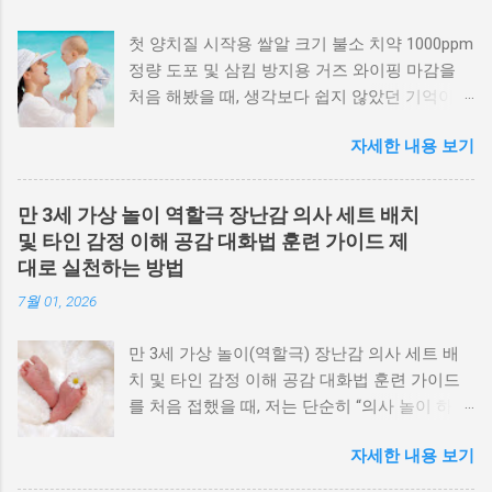
첫 양치질 시작용 쌀알 크기 불소 치약 1000ppm
정량 도포 및 삼킴 방지용 거즈 와이핑 마감을
처음 해봤을 때, 생각보다 쉽지 않았던 기억이
있습니다. 치약을 얼마나 짜야 하는지도 감이 안
자세한 내용 보기
오고, 아이가 바로 삼켜버릴까 봐 긴장되더라고
요. 실제로 몇 번 시행착오를 겪으면서 느낀 건
첫 양치질은 기술보다 ‘양 조절과 마무리 관
만 3세 가상 놀이 역할극 장난감 의사 세트 배치
리’가 훨씬 중요하다 는 점이었습니다. 특히 영
및 타인 감정 이해 공감 대화법 훈련 가이드 제
아 단계에서는 뱉는 능력이 부족하기 때문에 도
대로 실천하는 방법
포량과 마감 방식이 결과를 완전히 좌우합니다.
7월 01, 2026
오늘은 현장에서 부모님들이 가장 많이 헷갈려
하는 부분을 기준으로, 실수 없이 진행할 수 있
만 3세 가상 놀이(역할극) 장난감 의사 세트 배
는 방법을 구체적으로 풀어보겠습니다. 첫 양치
치 및 타인 감정 이해 공감 대화법 훈련 가이드
질에서 불소 치약을 사용하는 이유 초기 충치 예
를 처음 접했을 때, 저는 단순히 “의사 놀이 하면
방 효과 불소는 치아 표면을 강화하고 충치균 활
서 재미있게 놀면 되는 거 아닌가?”라고 생각했
동을 억제하는 역할을 합니다. 특히 유치가 나오
자세한 내용 보기
었습니다. 그런데 아이와 함께 역할극 놀이를 반
기 시작하는 시기에는 법랑질이 약하기 때문에
복해보니 놀이 환경과 부모의 대화 방식에 따라